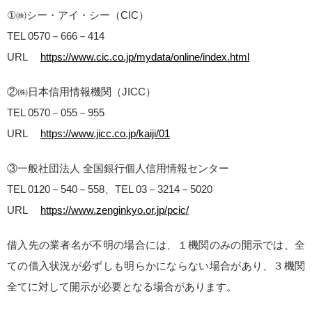
①㈱シー・アイ・シー（CIC）
TEL 0570－666－414
URL
https://www.cic.co.jp/mydata/online/index.html
②㈱日本信用情報機関（JICC）
TEL 0570－055－955
URL
https://www.jicc.co.jp/kaiji/01
③一般社団法人 全国銀行個人信用情報センター
TEL 0120－540－558、TEL 03－3214－5020
URL
https://www.zenginkyo.or.jp/pcic/
借入先の業者名が不明の場合には、１機関のみの開示では、全
ての借入状況が必ずしも明らかにならない場合があり、３機関
全てに対して開示が必要となる場合があります。