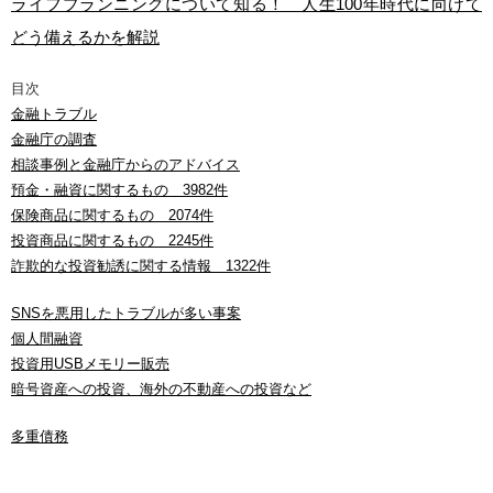
ライフプランニングについて知る！ 人生100年時代に向けて
どう備えるかを解説
目次
金融トラブル
金融庁の調査
相談事例と金融庁からのアドバイス
預金・融資に関するもの 3982件
保険商品に関するもの 2074件
投資商品に関するもの 2245件
詐欺的な投資勧誘に関する情報 1322件
SNSを悪用したトラブルが多い事案
個人間融資
投資用USBメモリー販売
暗号資産への投資、海外の不動産への投資など
多重債務