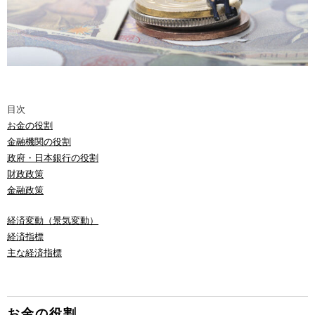
目次
お金の役割
金融機関の役割
政府・日本銀行の役割
財政政策
金融政策
経済変動（景気変動）
経済指標
主な経済指標
お金の役割