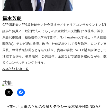
福本芳朗
CFP認定者／FP1級技能士／社会福祉士／キャリアコンサルタント／1種
証券外務員／一般社団法人 くらしの資産設計支援機構 代表理事／神奈川
県藤沢市出身、慶応義塾大学商学部卒、Northeastern大学修士（M.A 国際
関係論)。テレビ局の経済、政治、外信記者として長年勤務。ロンドン支
局長、報道番組部長などを経て独立。資格の学校TAC FP講座講師として
活躍する傍ら、教育機関、公共団体、企業などで講師を務めながら、数
多くコンサルティングを行う。
福本芳朗 記事一覧
共有:
«前へ「人事のための金融リテラシー基本講座④新NISAと