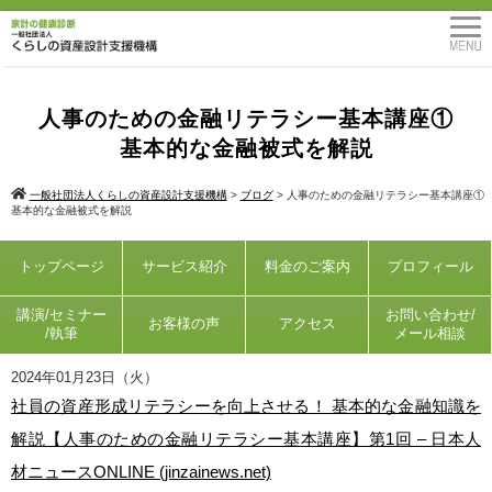
人事のための金融リテラシー基本講座①
基本的な金融被式を解説
一般社団法人くらしの資産設計支援機構
>
ブログ
>
人事のための金融リテラシー基本講座①
基本的な金融被式を解説
トップページ
サービス紹介
料金のご案内
プロフィール
講演/セミナー
お問い合わせ/
お客様の声
アクセス
/執筆
メール相談
2024年01月23日（火）
社員の資産形成リテラシーを向上させる！ 基本的な金融知識を
解説【人事のための金融リテラシー基本講座】第1回 – 日本人
材ニュースONLINE (jinzainews.net)