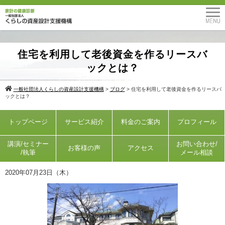
住宅を利用して老後資金を作るリースバ
ックとは？
一般社団法人くらしの資産設計支援機構
>
ブログ
>
住宅を利用して老後資金を作るリースバ
ックとは？
トップページ
サービス紹介
料金のご案内
プロフィール
講演/セミナー
お問い合わせ/
お客様の声
アクセス
/執筆
メール相談
2020年07月23日（木）